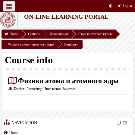
Log in
ON-LINE LEARNING PORTAL
English ‎(en)‎
Resources
This course
Home
Courses
Бакалавриат
Старые сетевые курсы
Физика атома и атомного ядра
Summary
Course info
Физика атома и атомного ядра
Teacher:
Александр Николаевич Закутаев
NAVIGATION
Home