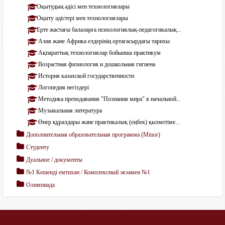
Оқытудың әдісі мен технологиялары
Оқыту әдістері мен технологиялары
Ерте жастағы балаларға психологиялық-педагогикалық...
Азия және Африка елдерінің ортағасырдағы тарихы
Ақпараттық технологиялар бойынша практикум
Возрастная физиология и дошкольная гигиена
История казахской государственности
Логопедия негіздері
Методика преподавания "Познания мира" в начальной...
Музыкальная литература
Өнер құралдары және практикалық (еңбек) қызметіме...
Дополнительная образовательная программа (Мinor)
Студенту
Дуальное / документы
№1 Кешенді емтихан / Комплексный экзамен №1
Олимпиада