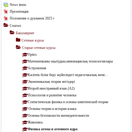
News items
Презентация
Положение о дуальном 2025 г
Courses
Бакалавриат
Сетевые курсы
Старые сетевые курсы
Optics
Математиканы оқытудың инновациялық технологиялары
Астрономия
Кәсіптік білім беру жүйесіндегі педагогикалық мене...
Экономикалық теория негіздері
Второй иностранный язык (А2)
Психология и развитие человека
Статистическая физика и основы кинетической теории
Основы теории и истории языка
Основы безопасности жизнедеятельности
Живопись
Физика атома и атомного ядра