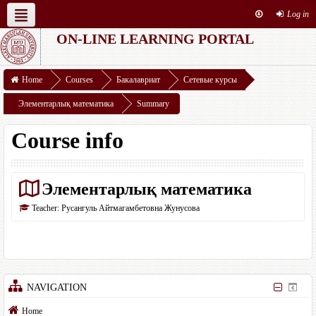
Log in
ON-LINE LEARNING PORTAL
English ‎(en)‎
Resources
This course
Home
Courses
Бакалавриат
Сетевые курсы
Элементарлық математика
Summary
Course info
Элементарлық математика
Teacher:
Русангуль Айтмагамбетовна Жунусова
NAVIGATION
Home