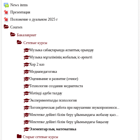
News items
Презентация
Положение о дуальном 2025 г
Courses
Бакалавриат
Сетевые курсы
Музыка сабақтарында аспаптық орындау
Музыка мұғалімінің жобалық іс-әрекеті
Хор 2 каз
Медиапедагогика
Оценивание и развитие (очное)
Технология создания медиатекста
Мәтінді әдеби талдау
Эксперименталды психология
Логопедическая работа при нарушении звукопроизноси...
Мектепке дейінгі білім беру ұйымындағы жобалау қыз...
Мектепке дейінгі білім беру ұйымындағы бақылау
Элементарлық математика
Старые сетевые курсы