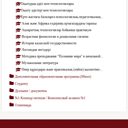
Оқытудың әдісі мен технологиялары
Оқыту әдістері мен технологиялары
Ерте жастағы балаларға психологиялық-педагогикалық...
Азия және Африка елдерінің ортағасырдағы тарихы
Ақпараттық технологиялар бойынша практикум
Возрастная физиология и дошкольная гигиена
История казахской государственности
Логопедия негіздері
Методика преподавания "Познания мира" в начальной...
Музыкальная литература
Өнер құралдары және практикалық (еңбек) қызметіме...
Дополнительная образовательная программа (Мinor)
Студенту
Дуальное / документы
№1 Кешенді емтихан / Комплексный экзамен №1
Олимпиада