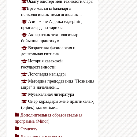
Оқыту әдістері мен технологиялары
Ерте жастағы балаларға
психологиялық-педагогикалық...
Азия және Африка елдерінің
ортағасырдағы тарихы
Ақпараттық технологиялар
бойынша практикум
Возрастная физиология и
дошкольная гигиена
История казахской
государственности
Логопедия негіздері
Методика преподавания "Познания
мира" в начальной...
Музыкальная литература
Өнер құралдары және практикалық
(еңбек) қызметіме...
Дополнительная образовательная
программа (Мinor)
Студенту
Дуальное / документы