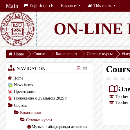
Main
English ‎(en)‎
Resources
This course
ON-LINE
Courses
Бакалавриат
Сетевые курсы
Әле
Home
Cours
NAVIGATION
Home
News items
Әле
Презентация
Teacher
Положение о дуальном 2025 г
Teacher
Courses
Бакалавриат
Сетевые курсы
Музыка сабақтарында аспаптық