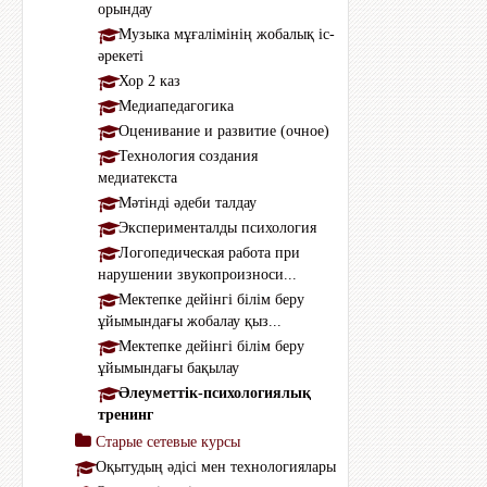
орындау
Музыка мұғалімінің жобалық іс-
әрекеті
Хор 2 каз
Медиапедагогика
Оценивание и развитие (очное)
Технология создания
медиатекста
Мәтінді әдеби талдау
Эксперименталды психология
Логопедическая работа при
нарушении звукопроизноси...
Мектепке дейінгі білім беру
ұйымындағы жобалау қыз...
Мектепке дейінгі білім беру
ұйымындағы бақылау
Әлеуметтік-психологиялық
тренинг
Старые сетевые курсы
Оқытудың әдісі мен технологиялары