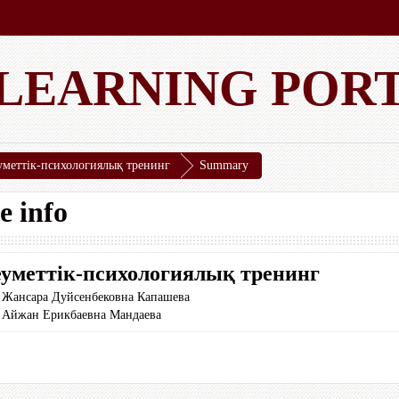
 LEARNING POR
уметтік-психологиялық тренинг
Summary
e info
уметтік-психологиялық тренинг
:
Жансара Дуйсенбековна Капашева
:
Айжан Ерикбаевна Мандаева