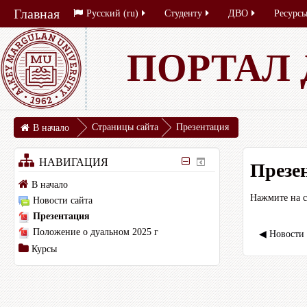
Главная
Русский ‎(ru)‎
Студенту
ДВО
Ресурс
ПОРТАЛ
Страницы сайта
Презентация
В начало
НАВИГАЦИЯ
Презе
В начало
Нажмите на 
Новости сайта
Презентация
Положение о дуальном 2025 г
◀︎ Новости
Курсы