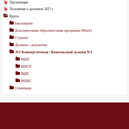
Презентация
Положение о дуальном 2025 г
Курсы
Бакалавриат
Дополнительная образовательная программа (Мinor)
Студенту
Дуальное / документы
№1 Кешенді емтихан / Комплексный экзамен №1
ВШП
ВШГН
ВШЕ
ВШИС
Олимпиада