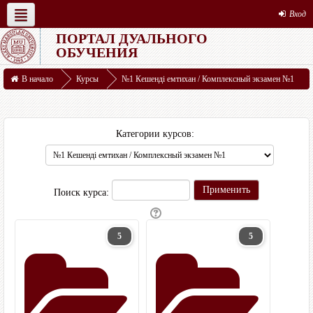
Вход
ПОРТАЛ ДУАЛЬНОГО
Русский ‎(ru)‎
Студенту
ДВО
Ресурсы
ОБУЧЕНИЯ
В начало
Курсы
№1 Кешенді емтихан / Комплексный экзамен №1
Категории курсов:
Поиск курса:
5
5