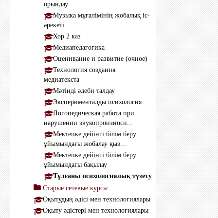
орындау
Музыка мұғалімінің жобалық іс-
әрекеті
Хор 2 каз
Медиапедагогика
Оценивание и развитие (очное)
Технология создания
медиатекста
Мәтінді әдеби талдау
Эксперименталды психология
Логопедическая работа при
нарушении звукопроизноси...
Мектепке дейінгі білім беру
ұйымындағы жобалау қыз...
Мектепке дейінгі білім беру
ұйымындағы бақылау
Тұлғаны психологиялық түзету
Старые сетевые курсы
Оқытудың әдісі мен технологиялары
Оқыту әдістері мен технологиялары