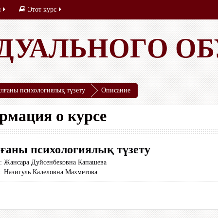
ы
Этот курс
 ДУАЛЬНОГО О
лғаны психологиялық түзету
Описание
рмация о курсе
ғаны психологиялық түзету
ь:
Жансара Дуйсенбековна Капашева
ь:
Назигуль Калеловна Махметова