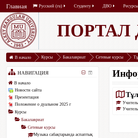
Главная
Русский ‎(ru)‎
Студенту
ДВО
Ресурс
ПОРТАЛ
Курсы
Бакалавриат
Сетевые курсы
Тұ
В начало
Инфо
НАВИГАЦИЯ
В начало
Новости сайта
Тұл
Презентация
Учител
Положение о дуальном 2025 г
Учител
Курсы
Бакалавриат
Сетевые курсы
Музыка сабақтарында аспаптық