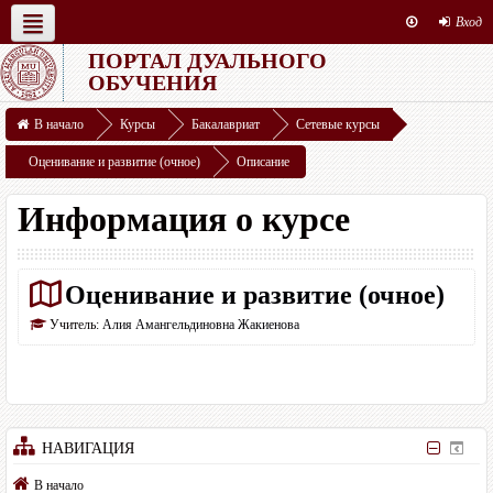
Вход
ПОРТАЛ ДУАЛЬНОГО
Русский ‎(ru)‎
Студенту
ДВО
Ресурсы
ОБУЧЕНИЯ
Этот курс
В начало
Курсы
Бакалавриат
Сетевые курсы
Оценивание и развитие (очное)
Описание
Информация о курсе
Оценивание и развитие (очное)
Учитель:
Алия Амангельдиновна Жакиенова
НАВИГАЦИЯ
В начало