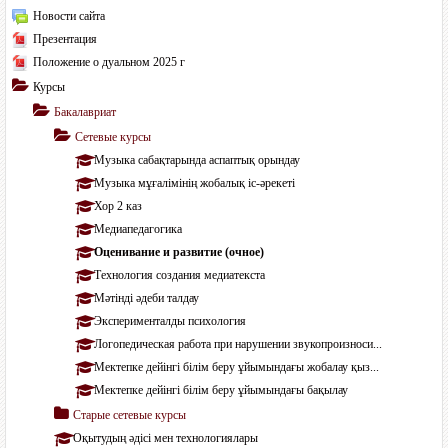
Новости сайта
Презентация
Положение о дуальном 2025 г
Курсы
Бакалавриат
Сетевые курсы
Музыка сабақтарында аспаптық орындау
Музыка мұғалімінің жобалық іс-әрекеті
Хор 2 каз
Медиапедагогика
Оценивание и развитие (очное)
Технология создания медиатекста
Мәтінді әдеби талдау
Эксперименталды психология
Логопедическая работа при нарушении звукопроизноси...
Мектепке дейінгі білім беру ұйымындағы жобалау қыз...
Мектепке дейінгі білім беру ұйымындағы бақылау
Старые сетевые курсы
Оқытудың әдісі мен технологиялары