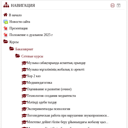
НАВИГАЦИЯ
В начало
Новости сайта
Презентация
Положение о дуальном 2025 г
Курсы
Бакалавриат
Сетевые курсы
Музыка сабақтарында аспаптық орындау
Музыка мұғалімінің жобалық іс-әрекеті
Хор 2 каз
Медиапедагогика
Оценивание и развитие (очное)
Технология создания медиатекста
Мәтінді әдеби талдау
Эксперименталды психология
Логопедическая работа при нарушении звукопроизноси...
Мектепке дейінгі білім беру ұйымындағы жобалау қыз...