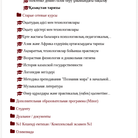
Мектепке дейінгі білім беру ұйымындағы бақылау
Қазақстан тарихы
Старые сетевые курсы
Оқытудың әдісі мен технологиялары
Оқыту әдістері мен технологиялары
Ерте жастағы балаларға психологиялық-педагогикалық...
Азия және Африка елдерінің ортағасырдағы тарихы
Ақпараттық технологиялар бойынша практикум
Возрастная физиология и дошкольная гигиена
История казахской государственности
Логопедия негіздері
Методика преподавания "Познания мира" в начальной...
Музыкальная литература
Өнер құралдары және практикалық (еңбек) қызметіме...
Дополнительная образовательная программа (Мinor)
Студенту
Дуальное / документы
№1 Кешенді емтихан / Комплексный экзамен №1
Олимпиада