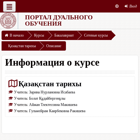
Вход
ПОРТАЛ ДУАЛЬНОГО
Русский ‎(ru)‎
Студенту
ДВО
Ресурсы
ОБУЧЕНИЯ
Этот курс
В начало
Курсы
Бакалавриат
Сетевые курсы
Қазақстан тарихы
Описание
Информация о курсе
Қазақстан тарихы
Учитель:
Зарина Нурлановна Исабаева
Учитель:
Болат Құдайбергенұлы
Учитель:
Айжан Тлектесовна Макишева
Учитель:
Гульмейрам Каирбековна Ракишева