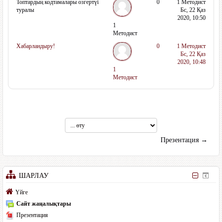
Топтардың кодтамалары озгертүі
0
1 Методист
туралы
Бс, 22 Қаз
2020, 10:50
1
Методист
Хабарландыру!
0
1 Методист
Бс, 22 Қаз
2020, 10:48
1
Методист
...
өту
Презентация →
ШАРЛАУ
Үйге
Сайт жаңалықтары
Презентация