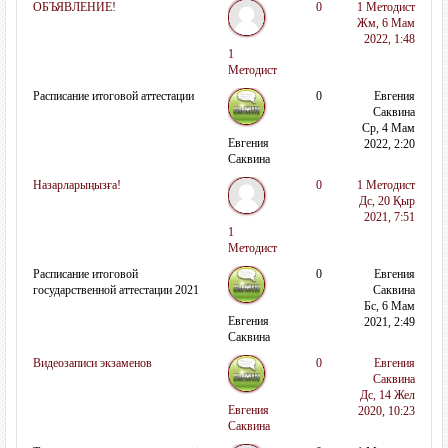
ОБЪЯВЛЕНИЕ!
0
1 Методист
Жм, 6 Мам
2022, 1:48
1
Методист
Расписание итоговой аттестации
0
Евгения
Саквина
Ср, 4 Мам
Евгения
2022, 2:20
Саквина
Назарларыңызға!
0
1 Методист
Дс, 20 Қыр
2021, 7:51
1
Методист
Расписание итоговой
0
Евгения
государственной аттестации 2021
Саквина
Бс, 6 Мам
Евгения
2021, 2:49
Саквина
Видеозаписи экзаменов
0
Евгения
Саквина
Дс, 14 Жел
Евгения
2020, 10:23
Саквина